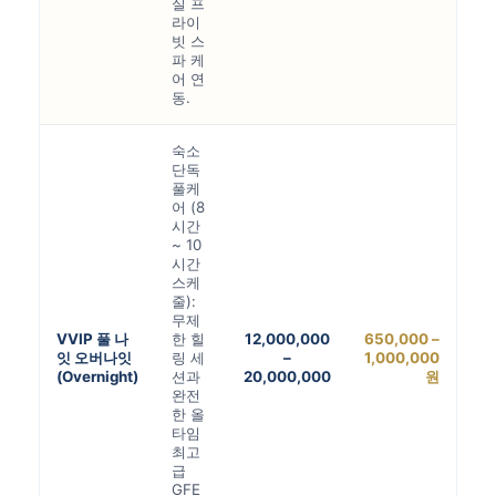
실 프
라이
빗 스
파 케
어 연
동.
숙소
단독
풀케
어 (8
시간
~ 10
시간
스케
줄):
무제
VVIP 풀 나
한 힐
12,000,000
650,000 –
잇 오버나잇
링 세
–
1,000,000
(Overnight)
션과
20,000,000
원
완전
한 올
타임
최고
급
GFE