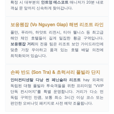
확정 시 대부분의
안트엉 에스코트
매니저가 20분 내로
객실 문 앞까지 신속하게 찾아갑니다.
보응웬잡 (Vo Nguyen Giap) 해변 리조트 라인
풀만, 푸라마, 하얏트 리전시, 티아 웰니스 등 최고급
해안 체인 호텔들이 길게 밀집한 황금 구역입니다.
보응웬잡 거리
의 전용 팀은 리조트 보안 가이드라인에
맞춘 가장 우아하고 품격 있는 호텔 배달 의전에
최적화되어 있습니다.
손짜 반도 (Son Tra) & 초럭셔리 풀빌라 단지
인터컨티넨탈 다낭 썬 페닌슐라 리조트
hay 외곽의
독립된 대형 풀빌라 투숙객들을 위한 프리미엄 “VVIP
단독 컨시어지”를 특별 운영합니다. 거리가 다소 먼
독립 구역인 만큼, 보통 최소 3시간 이상 코스 또는
편안한 오버나잇 패키지로 사전 예약 조율됩니다.