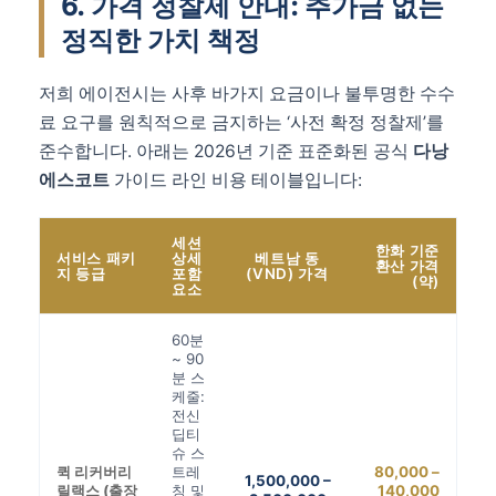
6. 가격 정찰제 안내: 추가금 없는
정직한 가치 책정
저희 에이전시는 사후 바가지 요금이나 불투명한 수수
료 요구를 원칙적으로 금지하는 ‘사전 확정 정찰제’를
준수합니다. 아래는 2026년 기준 표준화된 공식
다낭
에스코트
가이드 라인 비용 테이블입니다:
세션
한화 기준
서비스 패키
상세
베트남 동
환산 가격
지 등급
포함
(VND) 가격
(약)
요소
60분
~ 90
분 스
케줄:
전신
딥티
슈 스
퀵 리커버리
트레
80,000 –
1,500,000 –
릴랙스 (출장
칭 및
140,000