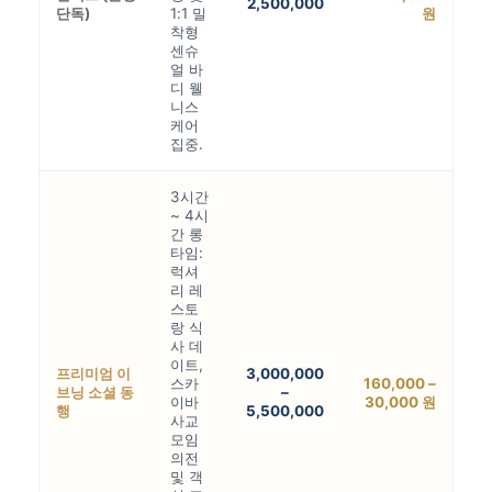
2,500,000
단독)
1:1 밀
원
착형
센슈
얼 바
디 웰
니스
케어
집중.
3시간
~ 4시
간 롱
타임:
럭셔
리 레
스토
랑 식
사 데
이트,
프리미엄 이
3,000,000
스카
160,000 –
브닝 소셜 동
–
이바
30,000 원
행
5,500,000
사교
모임
의전
및 객