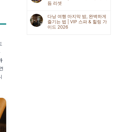
듬 리셋
다낭 여행 마지막 밤, 완벽하게
즐기는 법 | VIP 스파 & 힐링 가
이드 2026
도
는
마
견
니